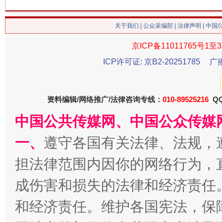
今
在谋一域中谋全局
关于我们
|
公众采编部
|
法律声明
| 中国
京ICP备11011765号1至3
ICP许可证: 京B2-20251785
广
资料编辑/网络推广/法律咨询专线：
010-89525216
QQ
中国公共传媒网、中国公众传媒
习近平的博鳌关键词
魏明亮
一、
遵守各国有关法律、法规，
担法律范围内因你的网络行为，
成伤害和损失的法律和经济责任
和经济责任。维护各国宪法，保