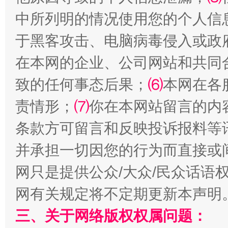
中所列明的情况使用您的个人信
于黑客攻击、电脑病毒侵入或政
在本网的企业、公司网站和共同
致的任何事态后果；
⑹
本网在各
解纷+调解+退费，一次搞定
责情形；
⑺
你在本网站留言的内
条款方可留言和反映投诉报料等
并承担一切因您的行为而直接或
网只是提供公众/大众/民众话语
网有关规定将不定期更新本声明
三、关于网络版权权属问题：
站台名比不上好声名