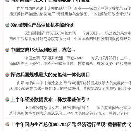
向新向绿向未来丨让核能赋能千行百业
向新向绿向未来丨让核能赋能千行百业——探访全球最大核能与石
能江苏徐圩核能供热发电厂1号机组核岛全景图。 中核苏能江苏徐圩核能供
8家强制性产品认证机构被约谈
8家强制性产品认证机构被约谈 7月30日，市场监管总局对中
市政工程华北设计研究总院有限公司、中国国检测试控股集团股份有限公司
中国空调15天运到欧洲，靠它→
中国空调15天运到欧洲，靠它&rarr; 今天（7月28日）上
新闻发布会上介绍，中欧班列横亘亚欧、连接东西，有效衔接生产和消费，
探访我国规模最大的光氢储一体化项目
向新向绿向未来丨滩涂之上 绿能奔涌探访我国规模最大的光氢储一
珍 图为如东光氢储一体化项目的光伏阵列。国家能源集团国华投资江苏
上半年经济数据发布，释放哪些信号？
网上购药对药下症？
上半年经济数据发布，释放哪些信号？ 国务院新闻办公室今
统计局相关负责同志介绍2026年上半年国民经济运行情况，并答记者问。
上半年国内生产总值695704亿元 经济运行呈现“稳韧新优”