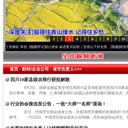
1
2
3
4
5
6
7
8
9
10
锋队”本色
·[视频]
牢记初心使命 奋进复兴征程丨宝塔山下好光景..
·[视频]
因党而生 为党
首页
- 财经/企业公司 -
省市负责人>>>
四川10家县级农商行获批解散
8月3日，国家金融监督管理总局四川监管局批复同意四川10家
四川青神、洪雅、丹棱、仁寿4家农商行由眉山农村商业银行吸收合并，四
行业协会接连发公告，一批“大师”“名师”退场！
近日，中国烹饪协会连发公告，全面清理并撤销此前颁发的"大师""
称号。 7月23日，中国烹饪协会发布公告明确，历年由该协会评定、颁