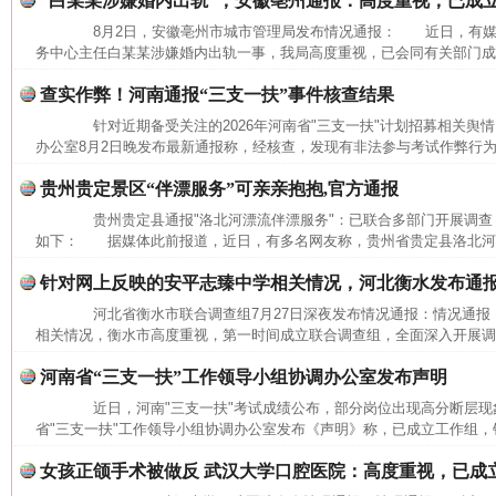
“白某某涉嫌婚内出轨”，安徽亳州通报：高度重视，已成
8月2日，安徽亳州市城市管理局发布情况通报： 近日，有媒
网上购药对药下症？
务中心主任白某某涉嫌婚内出轨一事，我局高度重视，已会同有关部门成立
查实作弊！河南通报“三支一扶”事件核查结果
针对近期备受关注的2026年河南省"三支一扶"计划招募相关舆情
办公室8月2日晚发布最新通报称，经核查，发现有非法参与考试作弊行为
贵州贵定景区“伴漂服务”可亲亲抱抱,官方通报
贵州贵定县通报"洛北河漂流伴漂服务"：已联合多部门开展调查
如下： 据媒体此前报道，近日，有多名网友称，贵州省贵定县洛北河（
针对网上反映的安平志臻中学相关情况，河北衡水发布通
河北省衡水市联合调查组7月27日深夜发布情况通报：情况通
相关情况，衡水市高度重视，第一时间成立联合调查组，全面深入开展调查
这是一记警钟！
谢
河南省“三支一扶”工作领导小组协调办公室发布声明
近日，河南"三支一扶"考试成绩公布，部分岗位出现高分断层现象
省"三支一扶"工作领导小组协调办公室发布《声明》称，已成立工作组，针
女孩正颌手术被做反 武汉大学口腔医院：高度重视，已成