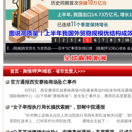
1
2
3
4
5
6
7
8
9
10
·[视频]
因党而生 为党而战——百年“纪”事⑧加强纪律..
·[视频]
牢记初心使命 奋进复兴征程
首页
- 舆情/呼声/维权 -
省市负责人>>>
官方通报西安赛格商场坠亡事件
8月5日，西安雁塔区就赛格商场与坠楼者商业纠纷发布情况通
国际购物中心（以下简称"赛格商场"）发生坠亡事件后，雁塔区高度重视，
“女子举报执行局长骚扰索贿”，邯郸中院通报
"针对网上反映丛台区人民法院执行局局长郭红波相关问题"，邯
系郭红波本人，已对其作出停职处理。 通报全文如下： 此前媒体报