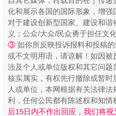
自其它媒体，转载目的在于传递
网上购药对药下症？
化和展示各国的国际形象，增强
对于建设创新型国家、建设和谐
义；公众/大众/民众勇于担任文
③
如你所反映投诉报料和投稿的
或不文明用语，请谅解！如因被
涉及个人或单位版权和其它问题
这是一记警钟！
谢
核实属实，有权先行撤除或暂时
人或单位，本网根据有关法律法
利，任何公民都有陈述权和知情
后15日内不作出回应，我们将视