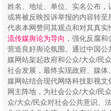
姓名、地址、单位、实名公布，让
或将被反映投诉举报的内容转至
今
在谋一域中谋全局
代表本网赞同其观点和对其真实
流传媒舆论为导向
，强化反腐和
营造良好舆论氛围。通过中国公共
媒网站架起政府和公众/大众/民
社会发展，最终实现政府、媒体、
媒网站结合现代网络科技影视文
习近平的博鳌关键词
网主阵地，为社会公众/大众/民
魏明亮
众/大众/民众对社会公共意识、