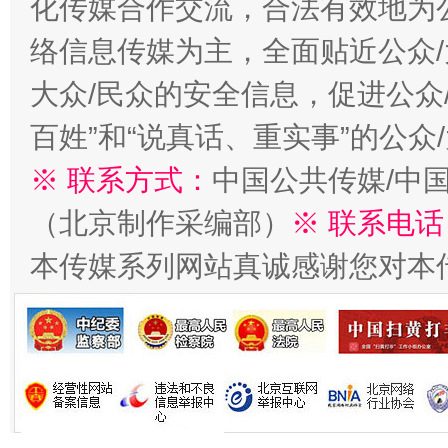
化传媒合作交流，合法有效地为公
络信息传媒为主，全面贴近公众/
大众/民众的安全信息，促进公众
百姓”和“说真话、重实事”的公众
生
※ 联系方式：
中国公共传媒/中
“刷贴”乱象丛生
（北京制作采编部）
※ 联系电话
本传媒系列网站真诚感谢您对本
揭批美国五大"原罪"
"炒