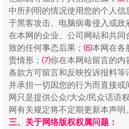
中所列明的情况使用您的个人信
于黑客攻击、电脑病毒侵入或政
站台名比不上好声名
在本网的企业、公司网站和共同
致的任何事态后果；
⑹
本网在各
责情形；
⑺
你在本网站留言的内
条款方可留言和反映投诉报料等
并承担一切因您的行为而直接或
网只是提供公众/大众/民众话语
漫山遍野的桃花与雪山、麦地、白藏房
除了
网有关规定将不定期更新本声明
三、关于网络版权权属问题：