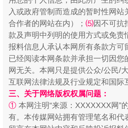
入或政府管制而造成的暂时性网站
合作者的网站在内）；
⑸
因不可抗
揭批美国五大"原罪"
"炒
款及声明中列明的使用方式或免责
报料信息人承认本网所有条款方可
已经阅读本网条款并承担一切因您
网无关。本网只是提供公众/公民/
互联网法律法规及行业规定和国际
三、关于网络版权权属问题：
①
本网注明“来源：XXXXXXX网”
解纷+调解+退费，一次搞定
有。本传媒网站拥有管理笔名和代