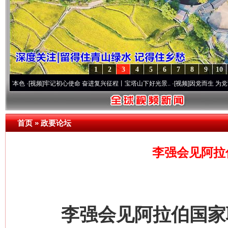
1
2
3
4
5
6
7
8
9
10
·[视频]
牢记初心使命 奋进复兴征程丨宝塔山下好光景..
·[视频]
因党而生 为党而战——百
首页
»
政要论坛
李强会见阿拉
李强会见阿拉伯国家