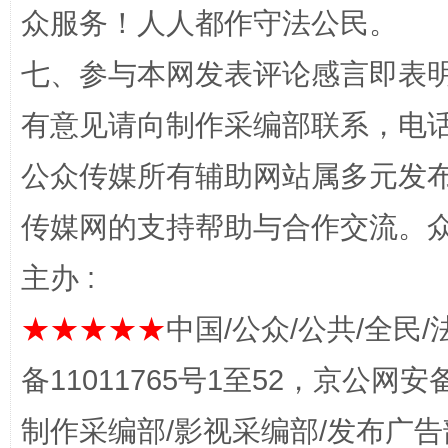
众服务！人人都作守法公民。
七、参与本网发表评论感言即表明
网上购药对药下症？
茶
有意见请向制作采编部联系，电话：0
公众传媒所有辅助网站属多元发
传媒网的支持帮助与合作交流。
主办 :
★★★★★
中国/公众/公共/全民/
这是一记警钟！
谢谢
备11011765号1至52，京公网安备：
制作采编部/影视采编部/发布广告