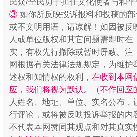
民众/全民勇于担任文化使者与和
③
如你所反映投诉报料和投稿的部
或不文明用语，请谅解！如因被反
人或单位版权和其它问题需即时在
实，有权先行撤除或暂时屏蔽。注
网根据有关法律法规规定，为维护
述权和知情权的权利，
在收到本网
送
招工难、用工荒背后
应，我们将视为默认。（不作回应
人姓名、地址、单位、实名公布，让
行评论，或将被反映投诉举报的内
不代表本网赞同其观点和对其真实