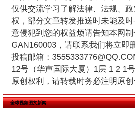
仅供交流学习了解法律、法规、政
权，部分文章转发推送时未能及时
意侵犯到您的权益烦请告知本网制作采编
GAN160003，请联系我们将立即删
今
投稿邮箱：3555333776@QQ
在谋一域中谋全局
12号（华声国际大厦）1层 1 2
原创权利，请转载时务必注明原创作
全球视频图文新闻
习近平的博鳌关键词
魏明亮