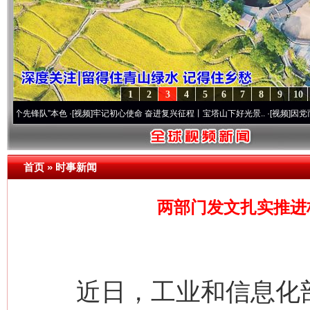
1
2
3
4
5
6
7
8
9
10
队”本色
·[视频]
牢记初心使命 奋进复兴征程丨宝塔山下好光景..
·[视频]
因党而生 为党而
首页
»
时事新闻
两部门发文扎实推进
近日，工业和信息化部