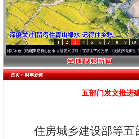
1
2
3
4
5
6
7
8
9
10
色
·[视频]
牢记初心使命 奋进复兴征程丨宝塔山下好光景..
·[视频]
因党而生 为党而战——
首页
»
时事新闻
五部门发文推进建
住房城乡建设部等五部