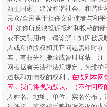
新型国家、建设和谐社会、和谐世界
民众/全民勇于担任文化使者与和
漫山遍野的桃花与雪山、麦地、白藏房
除了
③
如你所反映投诉报料和投稿的部
或不文明用语，请谅解！如因被反
人或单位版权和其它问题需即时在
实，有权先行撤除或暂时屏蔽。注
网根据有关法律法规规定，为维护
述权和知情权的权利，
在收到本网
应，我们将视为默认。（不作回应
招工难、用工荒背后
人姓名、地址、单位、实名公布，让
行评论，或将被反映投诉举报的内