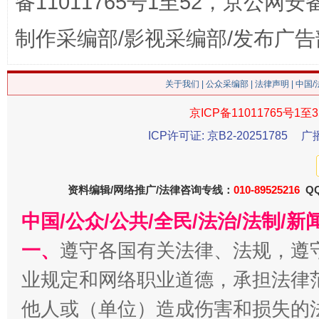
备11011765号1至52，京公网安备：
这是一记警钟！
谢
制作采编部/影视采编部/发布广告
关于我们
|
公众采编部
|
法律声明
| 中国
京ICP备11011765号1至3
ICP许可证: 京B2-20251785
广
资料编辑/网络推广/法律咨询专线：
010-89525216
QQ
今
在谋一域中谋全局
中国/公众/公共/全民/法治/法制/
一、
遵守各国有关法律、法规，遵
业规定和网络职业道德，承担法律
他人或（单位）造成伤害和损失的