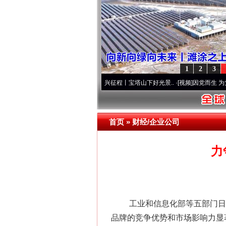
网上购药对药下症？
1
2
3
本色
·[视频]
牢记初心使命 奋进复兴征程丨宝塔山下好光景..
·[视频]
因党而生 为党而战—
首页
»
财经/企业公司
这是一记警钟！
力
工业和信息化部等五部门日前联合
品牌的竞争优势和市场影响力显