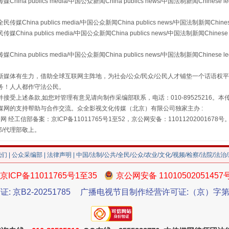
publics media/中国公众新闻China publics news/中国法制新闻Chinese l
a publics media/中国公众新闻China publics news/中国法制新闻Chinese
 publics media/中国公众新闻China publics news/中国法制新闻Chinese 
走近一线检察官
publics media/中国公众新闻China publics news/中国法制新闻Chinese l
媒体有生力，借助全球互联网主阵地，为社会/公众/民众/公民人才铺垫一个话语权平
务！人人都作守法公民。
接受上述条款,如您对管理有意见请向制作采编部联系，电话：010-89525216。
媒网的支持帮助与合作交流。众全影视文化传媒（北京）有限公司独家主办 :
网 经工信部备案：京ICP备11011765号1至52，京公网安备：11011202001678号
部/代理部敬上。
我们
|
公众采编部
|
法律声明
| 中国/法制/公共/全民/公众/农业/文化/视频/检察/法院/法治
京ICP备11011765号1至35
京公网安备 11010502051457
藏房
除了知识还要"留白"
证: 京B2-20251785
广播电视节目制作经营许可证:（京）字第3