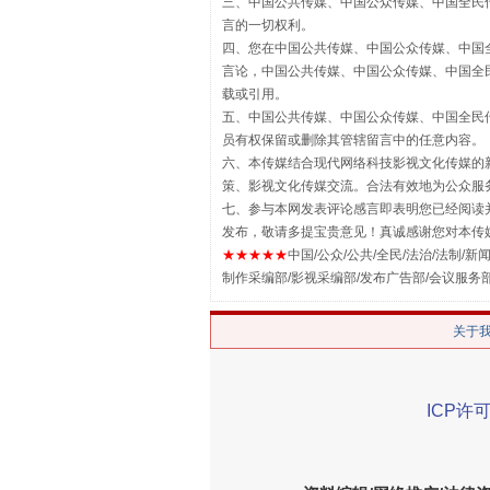
三、中国公共传媒、中国公众传媒、中国全民传媒China 
言的一切权利。
四、您在中国公共传媒、中国公众传媒、中国全民传媒Chin
言论，中国公共传媒、中国公众传媒、中国全民传媒China
载或引用。
站台名比不上好声名
五、中国公共传媒、中国公众传媒、中国全民传媒China 
员有权保留或删除其管辖留言中的任意内容。
六、本传媒结合现代网络科技影视文化传媒的新
策、影视文化传媒交流。合法有效地为公众服
七、参与本网发表评论感言即表明您已经阅读并
发布，敬请多提宝贵意见！真诚感谢您对本传
★★★★★
中国/公众/公共/全民/法治/法制/新闻
制作采编部/影视采编部/发布广告部/会议服务
关于
漫山遍野的桃花与雪山、麦地、白
ICP许可