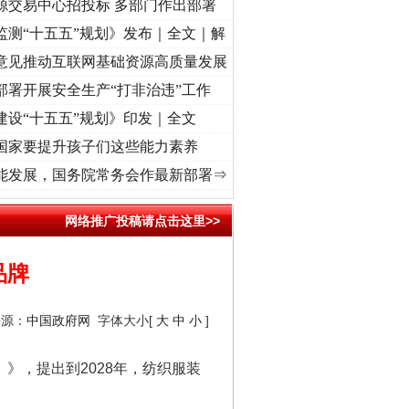
源交易中心招投标 多部门作出部署
“神药”背后的真相
监测“十五五”规划》发布｜全文｜解
意见推动互联网基础资源高质量发展
部署开展安全生产“打非治违”工作
建设“十五五”规划》印发｜全文
国家要提升孩子们这些能力素养
]
牢记初心使命 奋进复兴征程丨红船起航处 潮起..
·[视频]
一首歌的时间，读懂乐至的“
能发展，国务院常务会作最新部署⇒
网络推广投稿请点击这里>>
品牌
法官巧妙执行解纠纷
来源：
中国政府网
字体大小[
大
中
小
]
》，提出到2028年，纺织服装