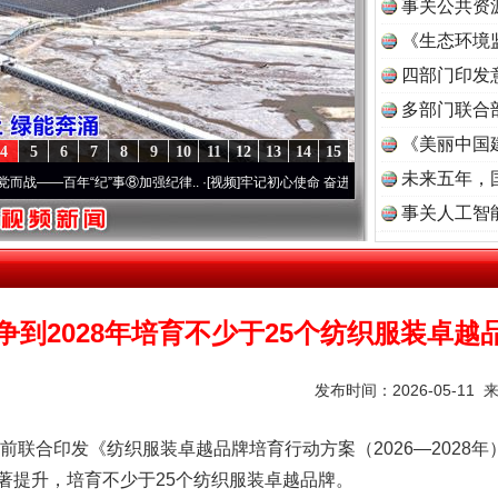
事关公共资
《生态环境
茶叶“炒上天”
读
四部门印发
多部门联合
《美丽中国
4
5
6
7
8
9
10
11
12
13
14
15
未来五年，
—百年“纪”事⑧加强纪律..
·[视频]
牢记初心使命 奋进复兴征程丨“转折之城”激荡..
·[视频
事关人工智
争到2028年培育不少于25个纺织服装卓越
谢谢有你温暖了四季
发布时间：2026-05-11 
印发《纺织服装卓越品牌培育行动方案（2026—2028年）
著提升，培育不少于25个纺织服装卓越品牌。