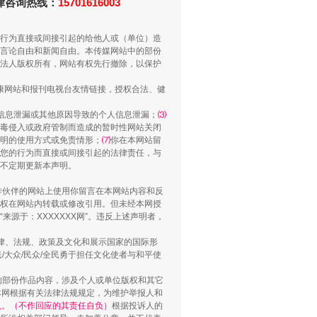
法律咨询热线：
15701616003
行为直接或间接引起的给他人或（单位）造
言论自由和新闻自由。本传媒网站中的部份
法人版权所有，网站有权先行撤除，以保护
健康网站和报刊电视台友情链接，授权合法、健
信息泄漏或其他原因导致的个人信息泄漏；
⑶
毒侵入或政府管制而造成的暂时性网站关闭
侵吞公款13万，颠沛流离20年
明的使用方式或免责情形；
⑺
你在本网站留
您的行为而直接或间接引起的法律责任，与
将不定期更新本声明。
合作伙伴的网站上使用你留言在本网站内容和反
权在网站内转载或修改引用。但未经本网授
源于：XXXXXXX网”。违反上述声明者，
法律、法规、政策及文化和展示国家的国际形
大众/民众/全民勇于担任文化使者与和平使
的部份作品内容，涉及个人或单位版权和其它
本网根据有关法律法规规定，为维护举报人和
认。（不作回应的其责任自负）
根据投诉人的
“神药”背后的真相