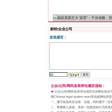
揭批美国五大"原罪"
财经/企业公司
发表感言：
解纷+调解+退费，一次搞定
公众/公民/网民发表评论感言须知：
★
公众/公民/网民发表评论感言仅供网友表达个人看法
闻Chinese legal system new
一、遵守各国有关法律、法规，同时遵守《
互
二、尊重网上道德，承担一切因您的行为而直