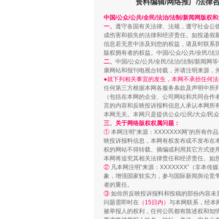
资料编辑/网络推广/法律
中国/公众/公共/全民/法治/法制/新闻网版权
一、
遵守各国有关法律、法规，遵守社会公
成伤害和损失的法律和经济责任。如投递假
信息若无意中涉及到您的权益，请及时联系
版权拥有者的权益。中国/公众/公共/全民/法
二、
中国/公众/公共/全民/法治/法制/
康网站和报刊电视台转载，并请注明来源，
●就下列相关事宜的发生，本网不承担任何法
任何第三方根据本网各服务条款及声明中所
招工难、用工荒背后
（包括在本网的企业、公司网站和共同合作
言的内容和反映投诉报料信息人承认本网所
本网无关。本网只是提供公众/公民/大众/
三、关于网络版权权属问题：
①
本网注明“来源：XXXXXXX网”的所有
映投诉报料信息，本网有权发布或不发布在
权的网站不得转载、摘编或利用其它方式使用
本网将追究其相关法律责任和经济责任。如
②
凡本网注明“来源：XXXXXXX”（非
象，增强国家软实力，参与国际新闻舆论竞争
者的重任。
③
如你所反映投诉报料和投稿的部份内容未
问题需即时在
（15日内）
与本网联系，经本
被举报人的权利，任何公民都有陈述权和知
网上购药对药下症？